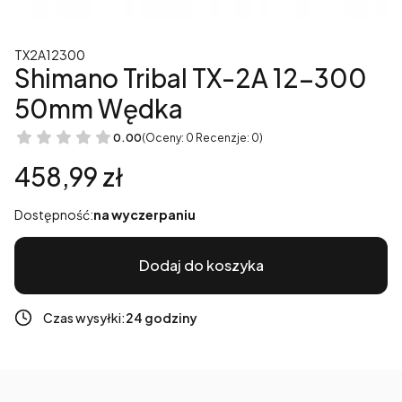
TX2A12300
Shimano Tribal TX-2A 12-300
50mm Wędka
0.00
(Oceny: 0 Recenzje: 0)
Cena
458,99 zł
Dostępność:
na wyczerpaniu
Dodaj do koszyka
Czas wysyłki:
24 godziny