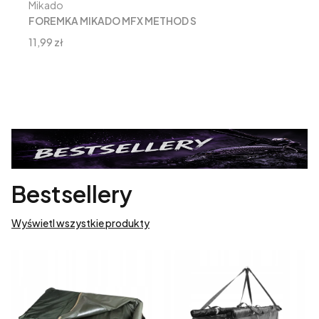
Producent
Mikado
FOREMKA MIKADO MFX METHOD S
Cena
11,99 zł
Bestsellery
Wyświetl wszystkie produkty