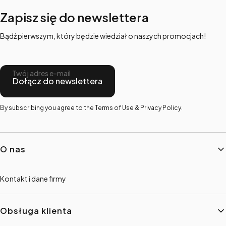
Zapisz się do newslettera
Bądź pierwszym, który będzie wiedział o naszych promocjach!
Twój adres e-mail
Dołącz do newslettera
By subscribing you agree to the Terms of Use & Privacy Policy.
Linki w stopce
O nas
Kontakt i dane firmy
Obsługa klienta