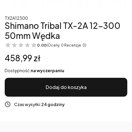
TX2A12300
Shimano Tribal TX-2A 12-300
50mm Wędka
0.00
(Oceny: 0 Recenzje: 0)
Cena
458,99 zł
Dostępność:
na wyczerpaniu
Dodaj do koszyka
Czas wysyłki:
24 godziny