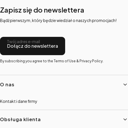
Zapisz się do newslettera
Bądź pierwszym, który będzie wiedział o naszych promocjach!
Twój adres e-mail
Dołącz do newslettera
By subscribing you agree to the Terms of Use & Privacy Policy.
Linki w stopce
O nas
Kontakt i dane firmy
Obsługa klienta