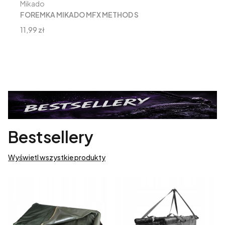
Producent
Mikado
FOREMKA MIKADO MFX METHOD S
Cena
11,99 zł
Bestsellery
Wyświetl wszystkie produkty