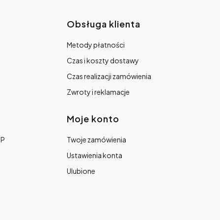
topce
Obsługa klienta
Metody płatności
Czas i koszty dostawy
Czas realizacji zamówienia
Zwroty i reklamacje
Moje konto
RP
Twoje zamówienia
Ustawienia konta
Ulubione