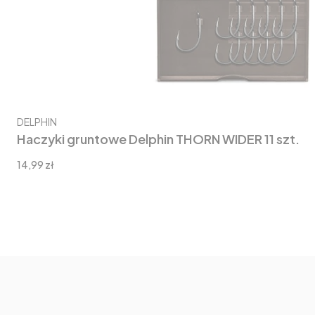
Producent
DELPHIN
Haczyki gruntowe Delphin THORN WIDER 11 szt.
Cena
14,99 zł