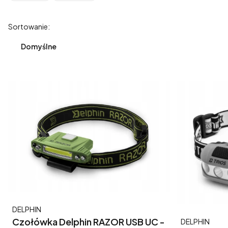
Koniec filtrów
Lista produktów
Sortowanie:
Domyślne
Producent
DELPHIN
Czołówka Delphin RAZOR USB UC -
Producent
DELPHIN