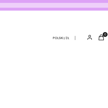
Produ
Zaloguj się
Kos
POLSKI / ZŁ