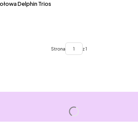
łowa Delphin Trios
Strona
z 1