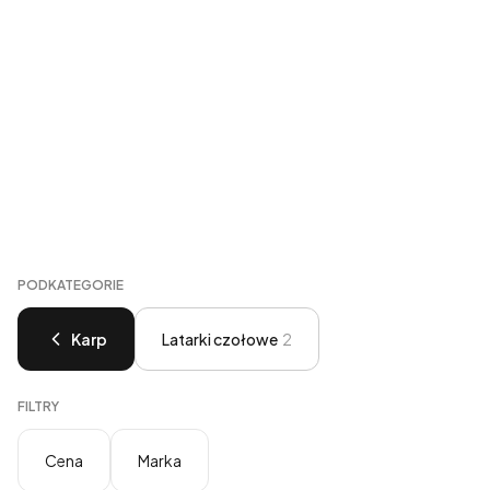
PODKATEGORIE
Karp
Latarki czołowe
2
FILTRY
Cena
Marka